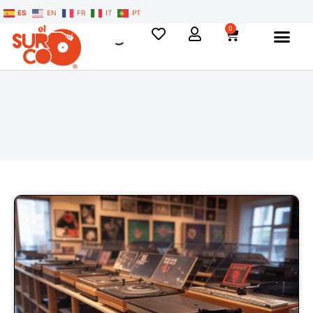
ES
EN
FR
IT
PT
0