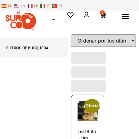
ES
EN
FR
IT
PT
0
FILTROS DE BÚSQUEDA
¡Oferta!
Leal Brito
– Um