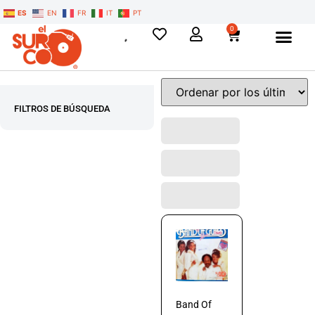
ES
EN
FR
IT
PT
0
FILTROS DE BÚSQUEDA
Band Of