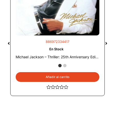
886972334417
En Stock
Michael Jackson – Thriller: 25th Anniversary Edition (2 LP)
Añadir al carrito
Valorado
con
0
de
5