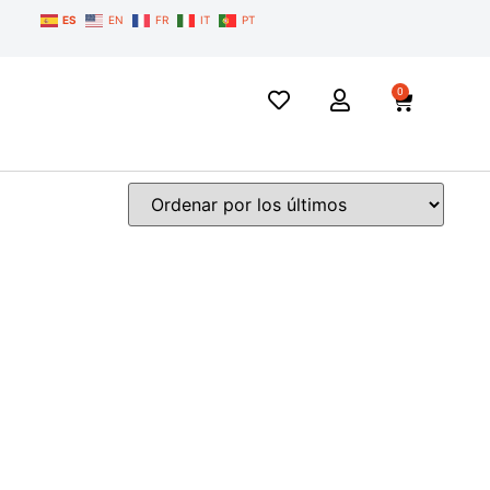
ES
EN
FR
IT
PT
0