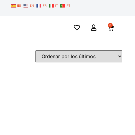
ES
EN
FR
IT
PT
0