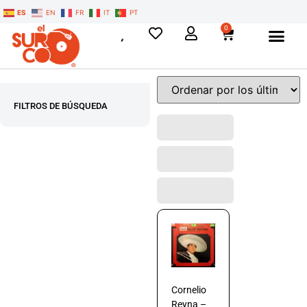
ES
EN
FR
IT
PT
0
FILTROS DE BÚSQUEDA
Cornelio
Reyna –