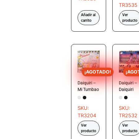
TR3535
Añadir al
Ver
carrito
producto
¡AGOTADO!
¡AGO
Daiquiri –
Daiquiri –
Mi Tumbao
Daiquiri
SKU:
SKU:
TR3204
TR2532
Ver
Ver
producto
producto