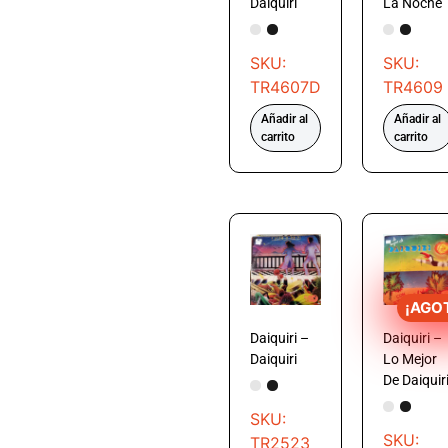
Daiquiri
La Noche
SKU:
SKU:
TR4607D
TR4609
Añadir al
Añadir al
carrito
carrito
¡AGO
Daiquiri –
Daiquiri –
Daiquiri
Lo Mejor
De Daiquir
SKU:
SKU:
TR2523