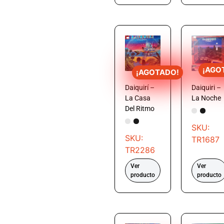
¡AGO
¡AGOTADO!
Daiquirí –
Daiquiri –
La Casa
La Noche
Del Ritmo
SKU:
SKU:
TR1687
TR2286
Ver
Ver
producto
producto