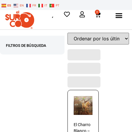
ES
EN
FR
IT
PT
0
FILTROS DE BÚSQUEDA
El Charro
Blanco –