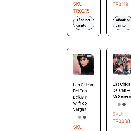
SKU:
TR0119
TR0215
Añadir al
Añadir al
carrito
carrito
Las Chica
Las Chicas
Del Can –
Del Can –
Mi Genera
Belkis Y
Wilfrido
Vargas
SKU:
TR0008
SKU: