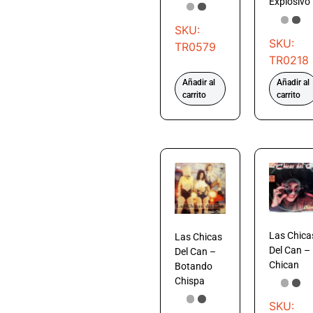
Explosivo
SKU:
SKU:
TR0579
TR0218
Añadir al
Añadir al
carrito
carrito
Las Chica
Las Chicas
Del Can –
Del Can –
Chican
Botando
Chispa
SKU: