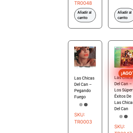
TR0048
Añadir al
Añadir al
carrito
carrito
¡AGO
Las Chica
Las Chicas
Del Can –
Del Can –
Los Súper
Pegando
Éxitos De
Fuego
Las Chica
Del Can
SKU:
TR0003
SKU: