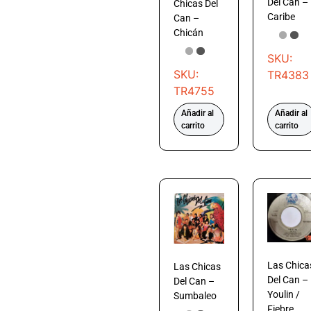
Del Can –
Chicas Del
Caribe
Can –
Chicán
SKU:
SKU:
TR4383
TR4755
Añadir al
Añadir al
carrito
carrito
Las Chica
Las Chicas
Del Can –
Del Can –
Youlin /
Sumbaleo
Fiebre