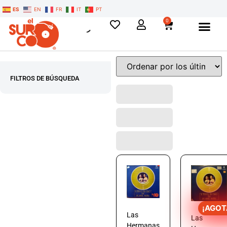
ES
EN
FR
IT
PT
0
FILTROS DE BÚSQUEDA
¡AGOT
Las
Las
Hermanas