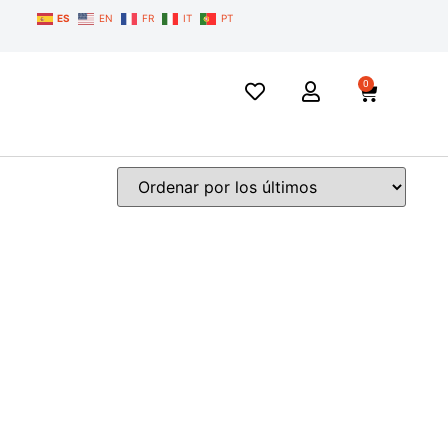
ES
EN
FR
IT
PT
0