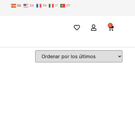
ES
EN
FR
IT
PT
0