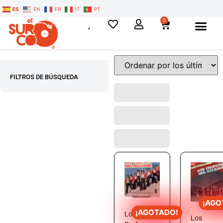
ES
EN
FR
IT
PT
0
FILTROS DE BÚSQUEDA
¡AGO
¡AGOTADO!
Los
Los