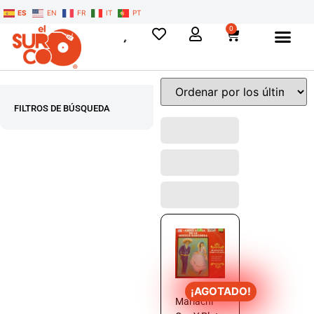
ES
EN
FR
IT
PT
0
FILTROS DE BÚSQUEDA
¡AGOTADO!
Mariachi