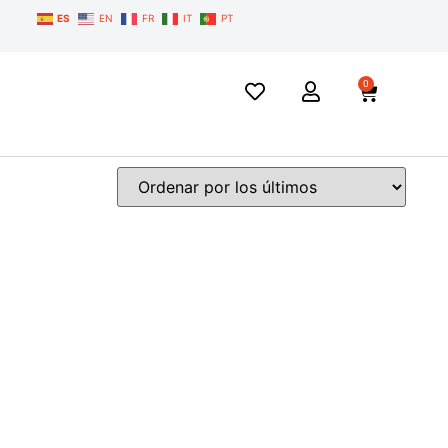
ES
EN
FR
IT
PT
0