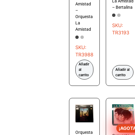
La Amistad
Amistad
– Bertalina
–
Orquesta
La
SKU:
Amistad
TR3193
SKU:
TR3988
Añadir
al
Añadir al
carrito
carrito
¡AGOT
Orquesta