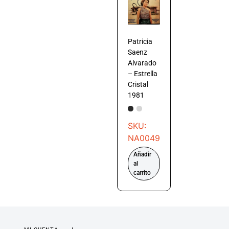
Patricia
Saenz
Alvarado
– Estrella
Cristal
1981
SKU:
NA0049
Añadir
al
carrito