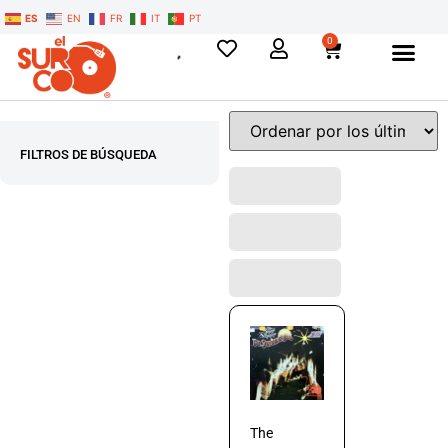
ES
EN
FR
IT
PT
0
FILTROS DE BÚSQUEDA
The