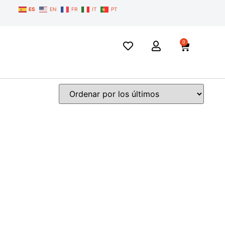
ES
EN
FR
IT
PT
0