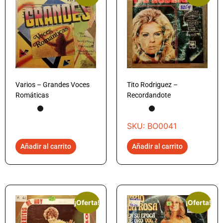
Varios – Grandes Voces
Tito Rodriguez –
Romáticas
Recordandote
SKU: BO0041
Añadir al carrito
Añadir al carrito
¡Oferta!
¡Oferta!