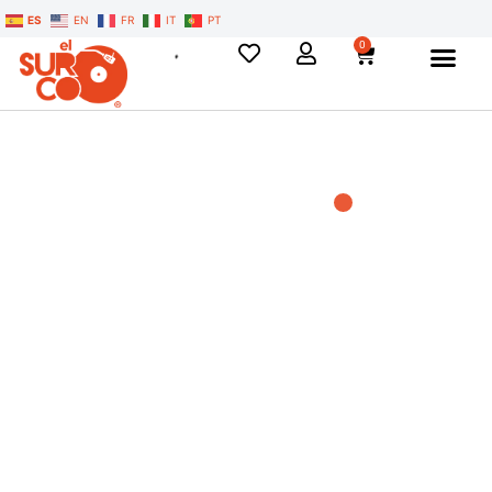
ES
EN
FR
IT
PT
0