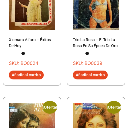
Xiomara Alfaro – Éxitos
Trío La Rosa – El Trío La
De Hoy
Rosa En Su Época De Oro
SKU: BO0024
SKU: BO0039
Añadir al carrito
Añadir al carrito
¡Oferta!
¡Oferta!