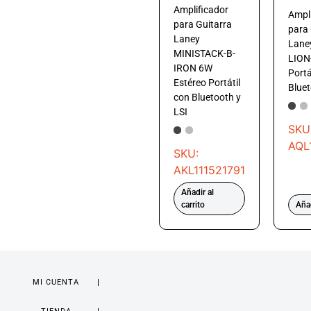
Amplificador
Ampli
para Guitarra
para 
Laney
Lane
MINISTACK-B-
LION
IRON 6W
Portá
Estéreo Portátil
Bluet
con Bluetooth y
LSI
SKU
AQL
SKU:
AKL111521791
Añadir al
carrito
Añad
MI CUENTA