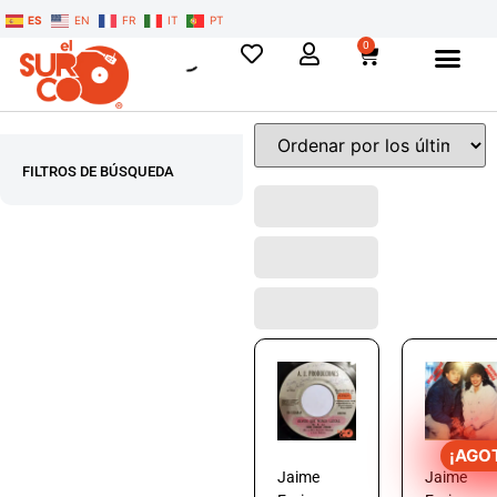
ES
EN
FR
IT
PT
0
FILTROS DE BÚSQUEDA
¡AGO
Jaime
Jaime