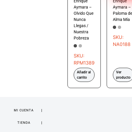
Enrique
Enrique
Aymara –
Aymara –
Olvido Que
Paloma de
Nunca
Alma Mía
Llegas /
Nuestra
SKU:
Pobreza
NA0188
SKU:
RPM1389
Añadir al
Ver
carrito
producto
MI CUENTA
TIENDA