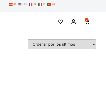
ES
EN
FR
IT
PT
0