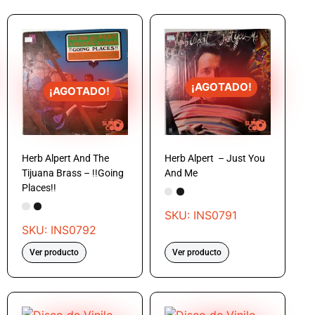
¡AGOTADO!
¡AGOTADO!
Herb Alpert And The
Herb Alpert ‎ – Just You
Tijuana Brass – !!Going
And Me
Places!!
SKU: INS0791
SKU: INS0792
Ver producto
Ver producto