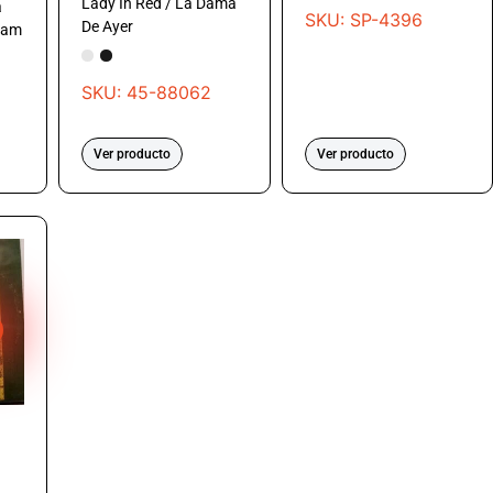
Lady In Red / La Dama
a
SKU: SP-4396
De Ayer
eam
SKU: 45-88062
Ver producto
Ver producto