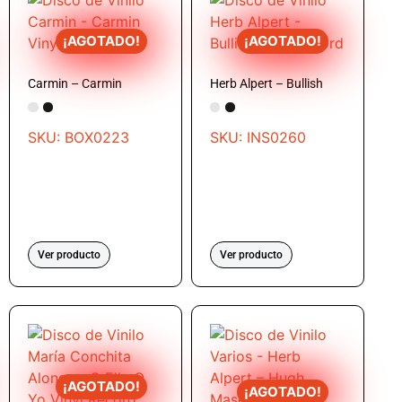
¡AGOTADO!
¡AGOTADO!
Carmin – Carmin
Herb Alpert – Bullish
SKU: BOX0223
SKU: INS0260
Ver producto
Ver producto
¡AGOTADO!
¡AGOTADO!