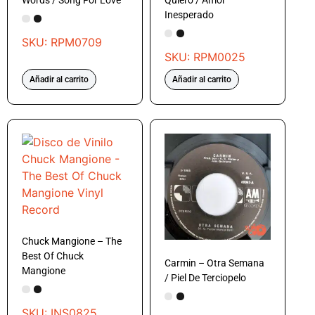
Words / Song For Love
Quiero / Amor
Inesperado
SKU: RPM0709
SKU: RPM0025
Añadir al carrito
Añadir al carrito
Chuck Mangione – The
Best Of Chuck
Carmin – Otra Semana
Mangione
/ Piel De Terciopelo
SKU: INS0825