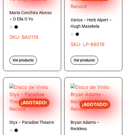
María Conchita Alonso
– O Ella O Yo
Varios – Herb Alpert –
Hugh Masekela
SKU: BA0119
SKU: LP-88018
Ver producto
Ver producto
¡AGOTADO!
¡AGOTADO!
Styx – Paradise Theatre
Bryan Adams –
Reckless