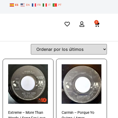
ES
EN
FR
IT
PT
0
Extreme – More Than
Carmin – Porque Yo