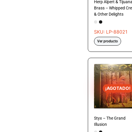
Herp Alpert & Tijuan
Brass – Whipped Cr
& Other Delights
SKU: LP-88021
Ver producto
¡AGOTADO!
Styx – The Grand
Illusion