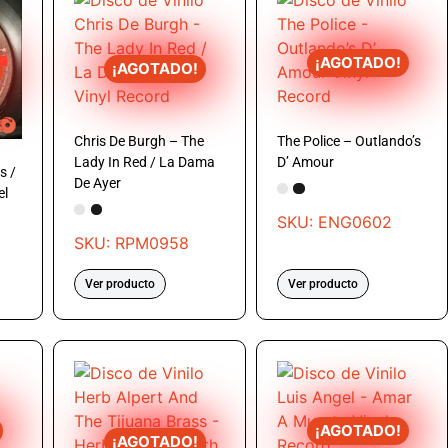
¡AGOTADO!
¡AGOTADO!
Chris De Burgh – The
The Police – Outlando’s
Lady In Red / La Dama
D’ Amour
s /
De Ayer
el
SKU: ENG0602
SKU: RPM0958
Ver producto
Ver producto
¡AGOTADO!
¡AGOTADO!