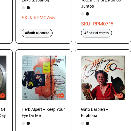
Luka (Español)
Together / Si Estamos
Juntos
SKU: RPM0755
SKU: RPM0715
Añadir al carrito
Añadir al carrito
 Of
Herb Alpert – Keep Your
Gato Barbieri –
 Day
Eye On Me
Euphoria