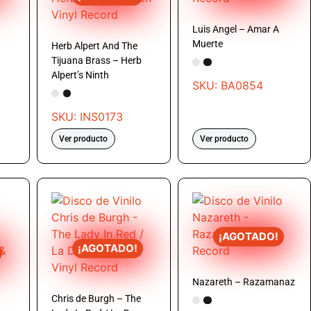
Luis Angel – Amar A
Muerte
Herb Alpert And The
Tijuana Brass – Herb
Alpert’s Ninth
SKU: BA0854
SKU: INS0173
Ver producto
Ver producto
¡AGOTADO!
¡AGOTADO!
Nazareth – Razamanaz
Chris de Burgh – The