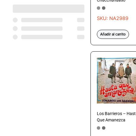
Chucchuhuaso
SKU: NA2989
Añadir al carrito
Los Barrieros – Has
Que Amanezca