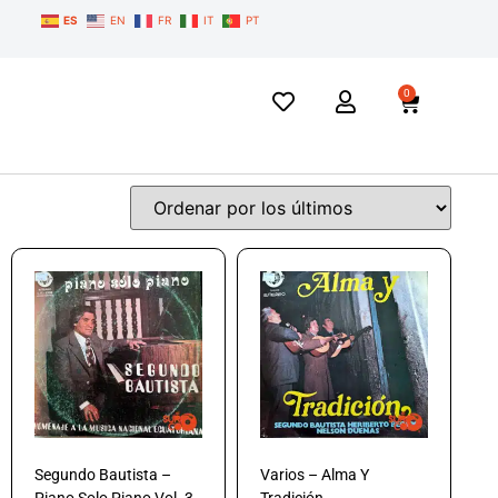
ES
EN
FR
IT
PT
0
Segundo Bautista –
Varios – Alma Y