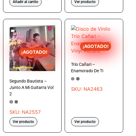
Añadir al carrito
Ver producto
¡AGOTADO!
¡AGOTADO!
Trío Cañari –
Enamorado De Ti
Segundo Bautista –
Junto A Mi Guitarra Vol
SKU: NA2463
2
SKU: NA2557
Ver producto
Ver producto