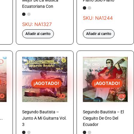
Mejor De La Música
Piano Solo Piano
Ecuatoriana Con
SKU: NA1244
SKU: NA1327
Añadir al carrito
Añadir al carrito
¡AGOTADO!
¡AGOTADO!
Segundo Bautista –
Segundo Bautista – El
..
Junto A Mi Guitarra Vol.
Cieguito De Oro Del
3
Ecuador