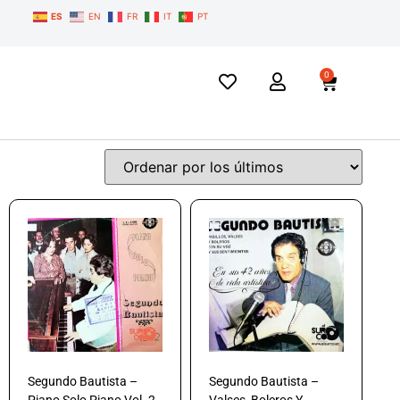
ES
EN
FR
IT
PT
0
Segundo Bautista –
Segundo Bautista –