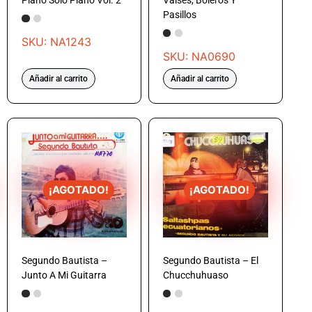
Piano Solo Piano Vol. 2
Valses, Boleros Y
Pasillos
SKU: NA1243
SKU: NA0690
Añadir al carrito
Añadir al carrito
¡AGOTADO!
¡AGOTADO!
Segundo Bautista –
Segundo Bautista – El
Junto A Mi Guitarra
Chucchuhuaso