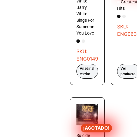
White –
– Greates
Barry
Hits
White
Sings For
SKU:
Someone
You Love
ENG063
SKU:
ENG0149
Añadir al
Ver
carrito
producto
¡AGOTADO!
Suicide