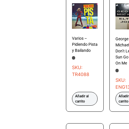
Varios –
George
Pidiendo Pista
Michael
y Bailando
Don’t L
Sun Go
On Me
SKU:
TR4088
SKU:
ENG1
Añadir al
Añadir
carrito
carrito