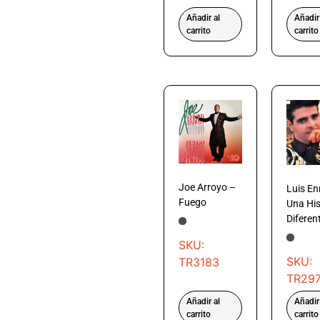
Añadir al
Añadir
carrito
carrito
Joe Arroyo –
Luis En
Fuego
Una His
Diferen
SKU:
SKU:
TR3183
TR29
Añadir al
Añadir
carrito
carrito