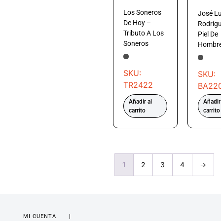
Los Soneros
José Lu
De Hoy –
Rodríg
Tributo A Los
Piel De
Soneros
Hombr
SKU:
SKU:
TR2422
BA22
Añadir al
Añadir
carrito
carrito
1
2
3
4
→
MI CUENTA