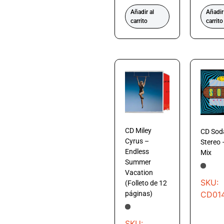
Añadir al
Añadir
carrito
carrito
CD Miley
CD Sod
Cyrus –
Stereo 
Endless
Mix
Summer
Vacation
SKU:
(Folleto de 12
CD01
páginas)
SKU: