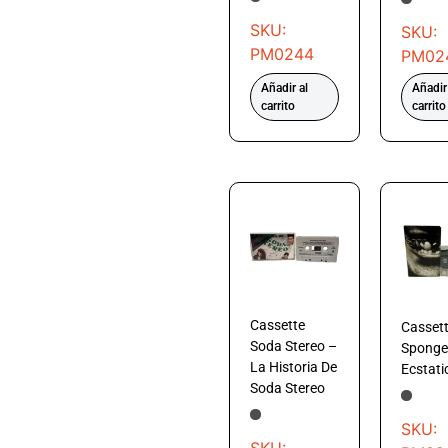
SKU:
SKU:
PM0244
PM02
Añadir al
Añadir
carrito
carrito
Cassette
Casset
Soda Stereo –
Sponge
La Historia De
Ecstati
Soda Stereo
SKU: