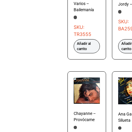
Varios –
Jordy –
Bailemanía
SKU:
SKU:
BA25
TR3555
Añadir al
Añadir
carrito
carrito
Chayanne –
Ana Gab
Provócame
Silueta