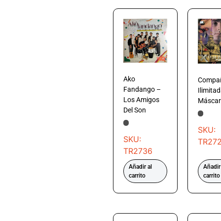
Ako
Compa
Fandango –
Ilimita
Los Amigos
Máscar
Del Son
SKU:
SKU:
TR27
TR2736
Añadir al
Añadir
carrito
carrito