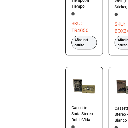
Tiempo Al
Wolf (P
Tiempo
Sticker,
SKU:
SKU:
TR4650
BOX2
Añadir al
Añadir
carrito
carrito
Cassette
Casset
Soda Stereo –
Stereo 
Doble Vida
Blanco