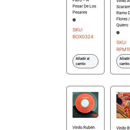
Piero – A
Vinilo 
Pesar De Los
Scarame
Pesares
Ramo 
Flores /
Quiero
SKU:
BOX0324
SKU:
RPM1
Añadir al
Añadir
carrito
carrito
Vinilo Rubén
Vinilo 