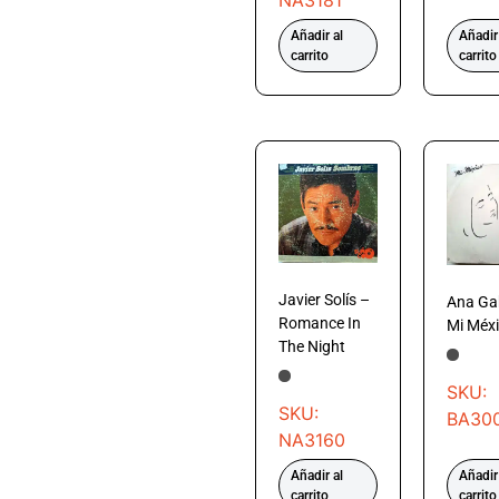
NA3181
Añadir al
Añadir
carrito
carrito
Javier Solís –
Ana Gab
Romance In
Mi Méx
The Night
SKU:
SKU:
BA30
NA3160
Añadir al
Añadir
carrito
carrito