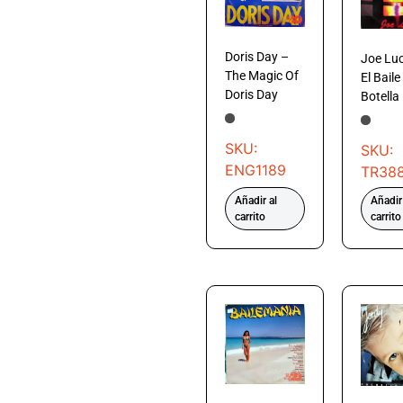
Doris Day –
Joe Lu
The Magic Of
El Baile
Doris Day
Botella
SKU:
SKU:
ENG1189
TR38
Añadir al
Añadir
carrito
carrito