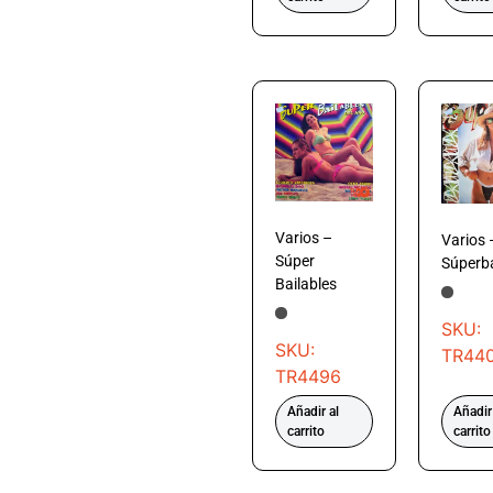
Varios –
Varios 
Súper
Súperba
Bailables
SKU:
SKU:
TR44
TR4496
Añadir al
Añadir
carrito
carrito