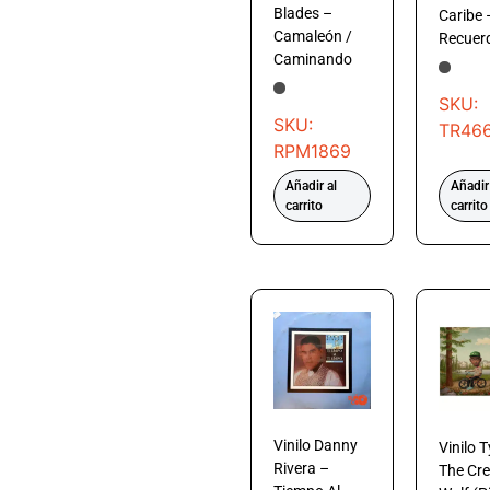
Blades –
Caribe 
Camaleón /
Recuer
Caminando
SKU:
SKU:
TR46
RPM1869
Añadir al
Añadir
carrito
carrito
Vinilo Danny
Vinilo T
Rivera –
The Cre