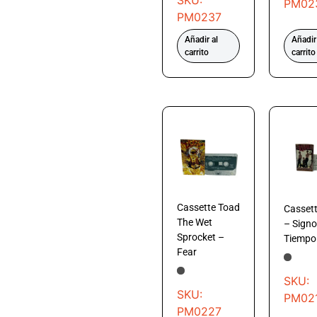
SKU:
PM02
PM0237
Añadir al
Añadir
carrito
carrito
Cassette Toad
Cassett
The Wet
– Signo
Sprocket –
Tiempo
Fear
SKU:
SKU:
PM02
PM0227