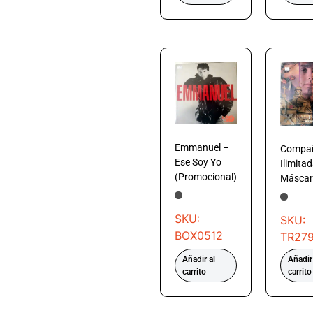
Emmanuel –
Compa
Ese Soy Yo
Ilimita
(Promocional)
Máscar
SKU:
SKU:
BOX0512
TR279
Añadir al
Añadir
carrito
carrito