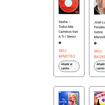
Sasha –
José Lu
Todos Mis
Perales
Caminos Van
Gente
A Ti / Siento
Maravil
SKU:
SKU:
RPM1763
BA26
Añadir al
Añadir
carrito
carrito