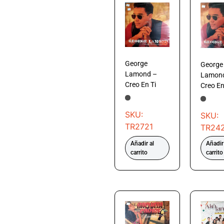
George
George
Lamond –
Lamon
Creo En Ti
Creo En
SKU:
SKU:
TR2721
TR24
Añadir al
Añadir
carrito
carrito