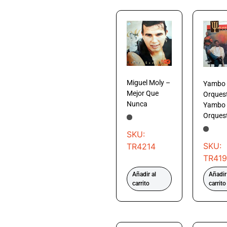
Miguel Moly –
Yambo
Mejor Que
Orques
Nunca
Yambo
Orques
SKU:
SKU:
TR4214
TR41
Añadir al
Añadir
carrito
carrito