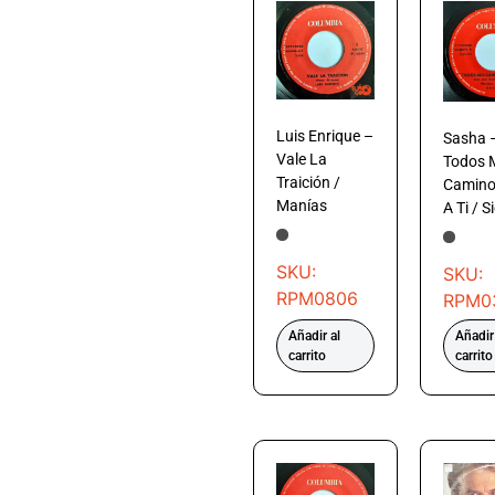
Luis Enrique –
Sasha 
Vale La
Todos 
Traición /
Camino
Manías
A Ti / S
SKU:
SKU:
RPM0806
RPM0
Añadir al
Añadir
carrito
carrito