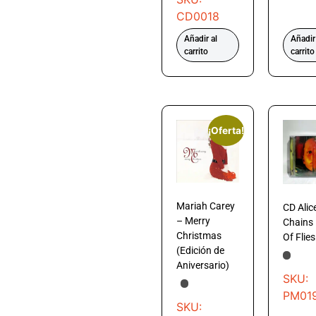
CD0018
Añadir al
Añadir
carrito
carrito
¡Oferta!
Mariah Carey
CD Alic
– Merry
Chains 
Christmas
Of Flies
(Edición de
Aniversario)
SKU:
PM01
SKU: