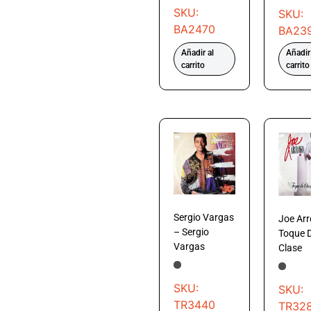
SKU:
SKU:
BA2470
BA23
Añadir al
Añadir
carrito
carrito
Sergio Vargas
Joe Arr
– Sergio
Toque 
Vargas
Clase
SKU:
SKU:
TR3440
TR32