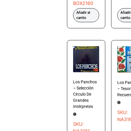
BOX2160
Añadir al
Añadir
carrito
carrito
Los Panchos
Los Pa
– Selección
– Tesor
Círculo De
Recuer
Grandes
Intérpretes
SKU:
NA31
SKU: