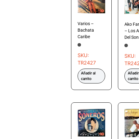
Varios –
Ako Fa
Bachata
– Los 
Caribe
Del Son
SKU:
SKU:
TR2427
TR24
Añadir al
Añadir
carrito
carrito