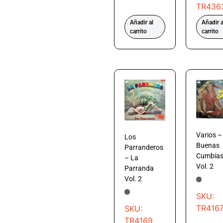
TR436
Añadir al
Añadir a
carrito
carrito
Varios –
Los
Buenas
Parranderos
Cumbia
– La
Vol. 2
Parranda
Vol. 2
SKU:
TR416
SKU:
TR4169