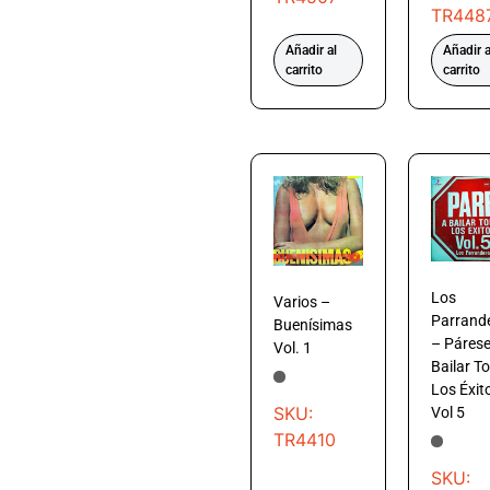
TR448
Añadir al
Añadir a
carrito
carrito
Los
Varios –
Parrand
Buenísimas
– Párese
Vol. 1
Bailar T
Los Éxit
SKU:
Vol 5
TR4410
SKU: