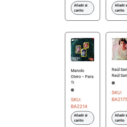
Añadir al
Añadir a
carrito
carrito
Raúl San
Manolo
Raúl San
Otero – Para
Ti
SKU:
BA217
SKU:
BA2214
Añadir al
Añadir a
carrito
carrito