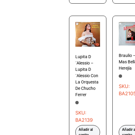
Braulio 
Lupita D
Mas Bell
´Alessio –
Herejía
Lupita D
´Alessio Con
La Orquesta
SKU:
De Chucho
BA210
Ferrer
SKU:
BA2139
Añadir al
Añadir a
carrito
carrito