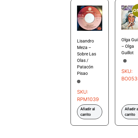
¡Of
Olga Guil
Lisandro
– Olga
Meza –
Guillot
Sobre Las
Olas /
Patacón
SKU:
Pisao
BO053
SKU:
RPM1039
Añadir al
Añadir a
carrito
carrito