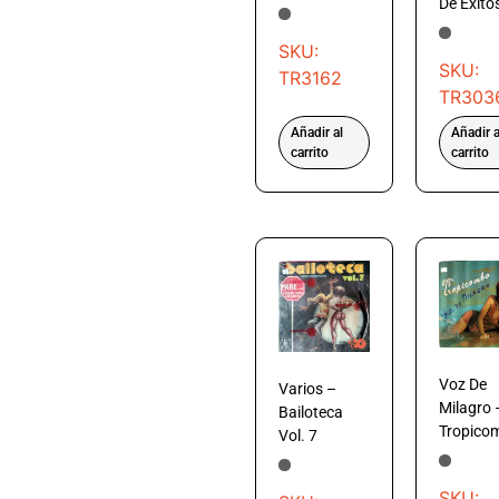
De Éxito
SKU:
SKU:
TR3162
TR303
Añadir al
Añadir a
carrito
carrito
Voz De
Varios –
Milagro 
Bailoteca
Tropico
Vol. 7
SKU: