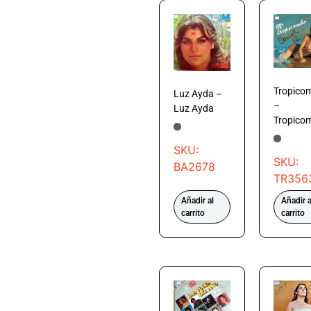
Tropico
Luz Ayda –
–
Luz Ayda
Tropico
SKU:
SKU:
BA2678
TR356
Añadir al
Añadir a
carrito
carrito