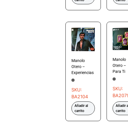
Manolo
Manolo
Otero –
Otero –
Para Ti
Experiencias
SKU:
SKU:
BA207
BA2104
Añadir al
Añadir a
carrito
carrito