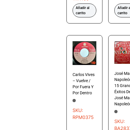
Añadir al
Añadir a
carrito
carrito
José Ma
Carlos Vives
Napoleó
– Vuelve /
15 Gran
Por Fuera Y
Éxitos D
Por Dentro
José Ma
Napoleó
SKU:
RPM0375
SKU:
BA283