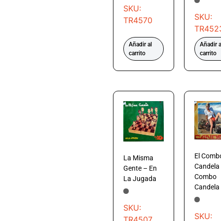
SKU:
SKU:
TR4570
TR452
Añadir al
Añadir a
carrito
carrito
El Comb
La Misma
Candela 
Gente – En
Combo
La Jugada
Candela
SKU:
SKU:
TR4507