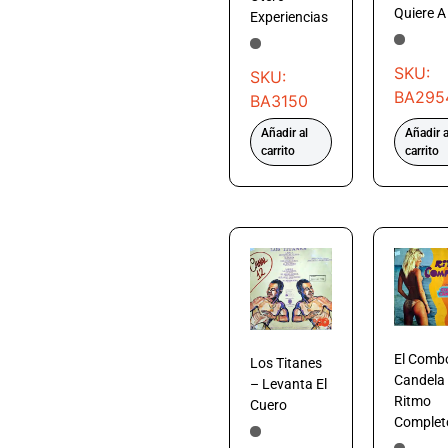
Quiere A 
Experiencias
SKU:
SKU:
BA295
BA3150
Añadir al
Añadir a
carrito
carrito
El Comb
Los Titanes
Candela
– Levanta El
Ritmo
Cuero
Complet