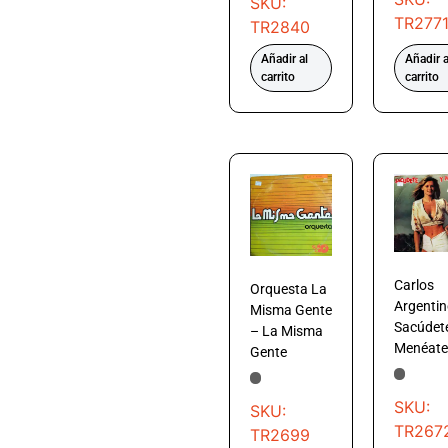
SKU:
TR277
TR2840
Añadir al
Añadir a
carrito
carrito
Carlos
Orquesta La
Argentin
Misma Gente
Sacúdet
– La Misma
Menéate
Gente
SKU:
SKU:
TR267
TR2699