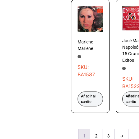
José Ma
Marlene –
Napoleó
Marlene
15 Gran
Éxitos
SKU:
BA1587
SKU:
BA152
Añadir al
Añadir a
carrito
carrito
1
2
3
→