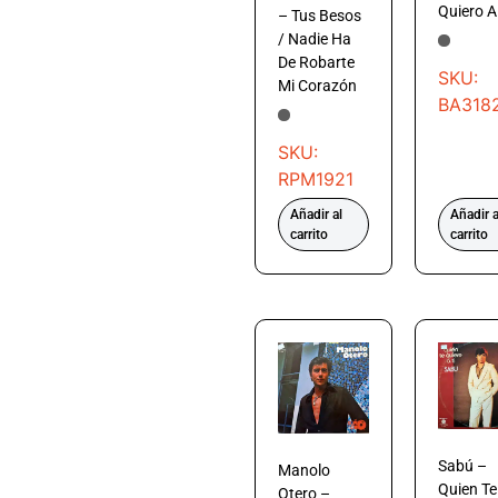
Quiero A
– Tus Besos
/ Nadie Ha
De Robarte
SKU:
Mi Corazón
BA318
SKU:
RPM1921
Añadir al
Añadir a
carrito
carrito
Sabú –
Manolo
Quien Te
Otero –