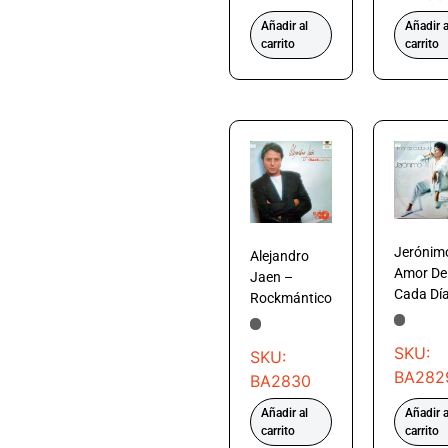
Añadir al
Añadir a
carrito
carrito
Jerónim
Alejandro
Amor De
Jaen –
Cada Dí
Rockmántico
SKU:
SKU:
BA282
BA2830
Añadir al
Añadir a
carrito
carrito