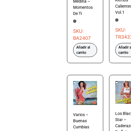
Ritmos
Medina –
Caliente
Momentos
Vol.1
De Ti
SKU:
SKU:
TR343
BA2407
Añadir al
Añadir a
carrito
carrito
Los Blac
Varios –
Star –
Buenas
Caderaz
Cumbias