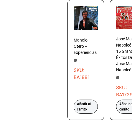
José Ma
Manolo
Napoleó
Otero –
15 Gran
Experiencias
Éxitos D
José Ma
SKU:
Napoleó
BA1881
SKU:
BA172
Añadir al
Añadir a
carrito
carrito