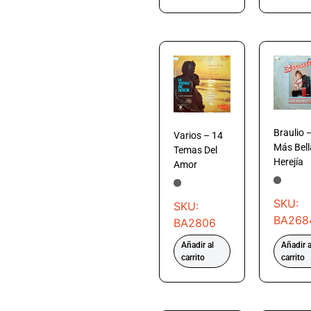
Braulio 
Varios – 14
Más Bell
Temas Del
Herejía
Amor
SKU:
SKU:
BA268
BA2806
Añadir al
Añadir a
carrito
carrito