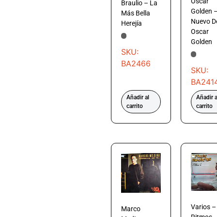
Oscar
Braulio – La
Golden 
Más Bella
Nuevo D
Herejía
Oscar
Golden
SKU:
BA2466
SKU:
BA241
Añadir al
Añadir a
carrito
carrito
Varios –
Marco