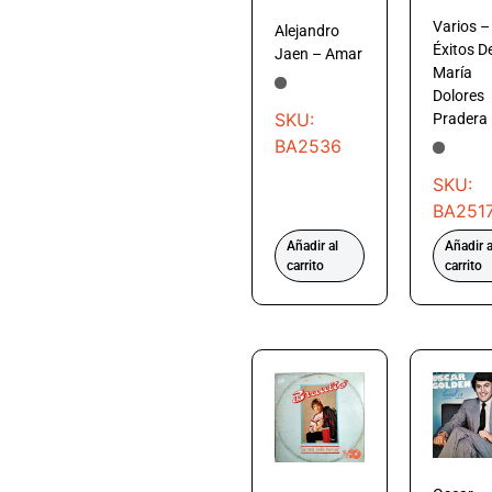
Varios –
Alejandro
Éxitos D
Jaen – Amar
María
Dolores
SKU:
Pradera
BA2536
SKU:
BA251
Añadir al
Añadir a
carrito
carrito