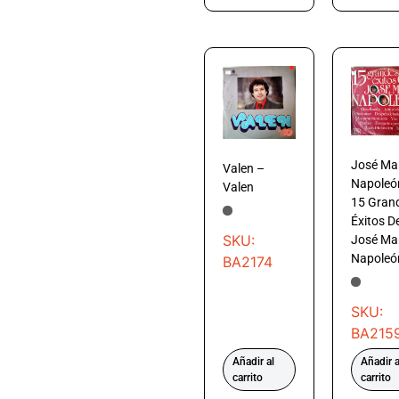
José Ma
Valen –
Napoleó
Valen
15 Gran
Éxitos D
SKU:
José Ma
Napoleó
BA2174
SKU:
BA215
Añadir al
Añadir a
carrito
carrito