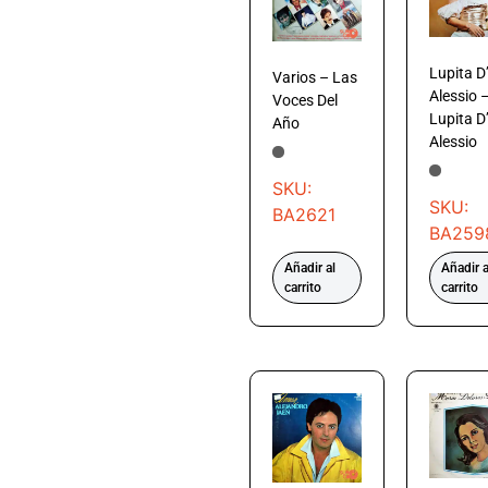
Lupita D
Varios – Las
Alessio 
Voces Del
Lupita D
Año
Alessio
SKU:
SKU:
BA2621
BA259
Añadir al
Añadir a
carrito
carrito