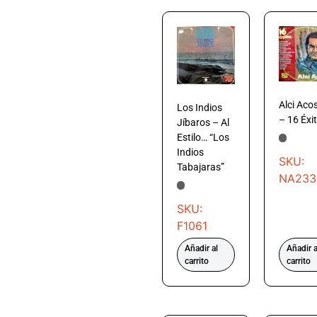
Alci Aco
Los Indios
– 16 Éxi
Jíbaros – Al
Estilo… “Los
Indios
SKU:
Tabajaras”
NA233
SKU:
F1061
Añadir al
Añadir a
carrito
carrito