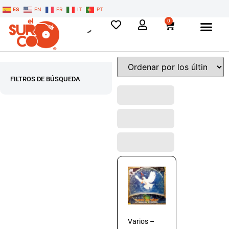
ES
EN
FR
IT
PT
0
FILTROS DE BÚSQUEDA
Varios –