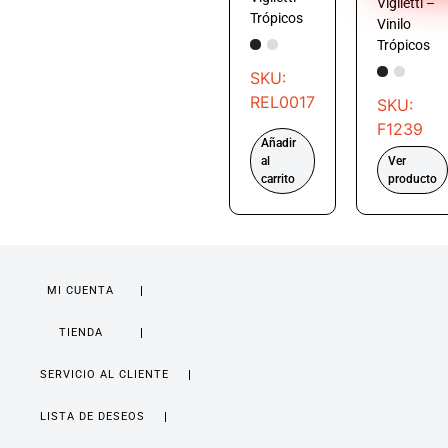
Viglietti –
Trópicos
Vinilo
Trópicos
SKU:
REL0017
SKU:
F1239
Añadir
al
Ver
carrito
producto
MI CUENTA
TIENDA
SERVICIO AL CLIENTE
LISTA DE DESEOS