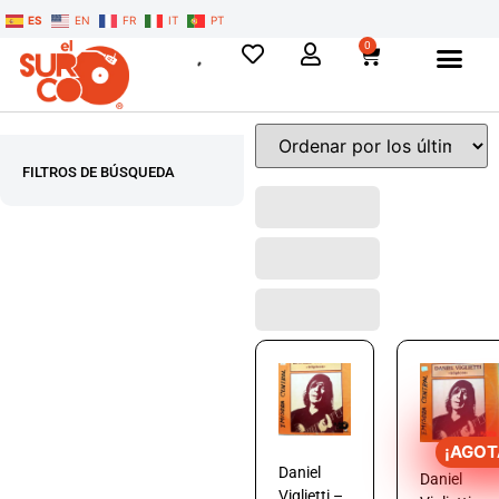
ES
EN
FR
IT
PT
0
FILTROS DE BÚSQUEDA
¡AGOT
Daniel
Daniel
Viglietti –