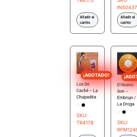
SKU:
TR4175
INS0437
Añadir al
Añadir al
carrito
carrito
¡AGOTADO!
¡AGO
Los De
El Nuevo
Caché – La
Son –
Chupadita
Embrujo /
La Droga
SKU:
SKU:
TR4178
RPM124