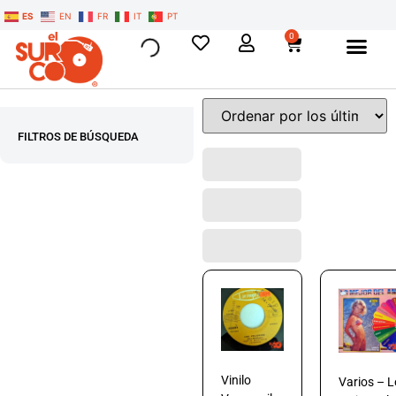
ES
EN
FR
IT
PT
0
FILTROS DE BÚSQUEDA
Vinilo
Varios – L