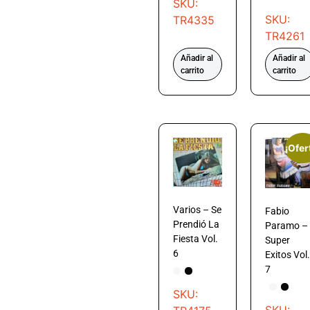
SKU:
SKU:
TR4335
TR4261
Añadir al
Añadir al
carrito
carrito
¡Ofer
Varios – Se
Fabio
Prendió La
Paramo –
Fiesta Vol.
Super
6
Exitos Vol.
7
SKU: