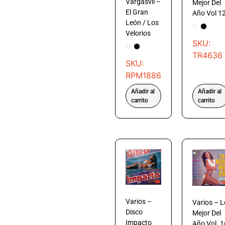
Vargasvil –
Mejor Del
El Gran
Año Vol 1
León / Los
Velorios
SKU:
TR4636
SKU:
RPM1886
Añadir al
Añadir al
carrito
carrito
Varios –
Varios – L
Disco
Mejor Del
Impacto
Año Vol. 1