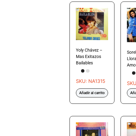
Yoly Chávez –
Sore
Mas Exitazos
Llor
Bailables
Amo
SKU: NA1315
SKU
Añadir al carrito
Aña