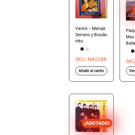
Varios – Maruja
Paqu
Serrano y Braulio
Mas 
Hito
Bail
SKU: NA0286
SKU
Añadir al carrito
Ver
¡AGOTADO!