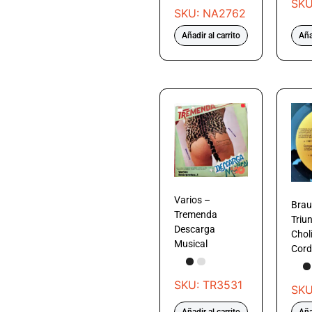
SKU
SKU: NA2762
Añadir al carrito
Aña
Varios –
Braul
Tremenda
Triu
Descarga
Chol
Musical
Cord
SKU: TR3531
SKU