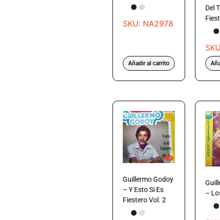
Del 
Fies
SKU: NA2978
SKU
Añadir al carrito
Aña
Guillermo Godoy
Guil
– Y Esto Si Es
– Lo
Fiestero Vol. 2