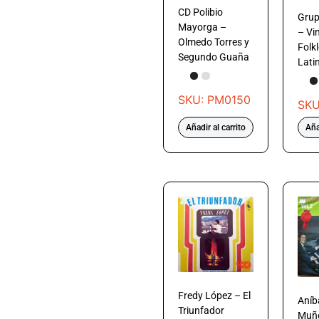
CD Polibio
Grup
Mayorga –
– Vin
Olmedo Torres y
Folk
Segundo Guaña
Lati
SKU: PM0150
SKU
Añadir al carrito
Aña
Fredy López – El
Aníb
Triunfador
Muño