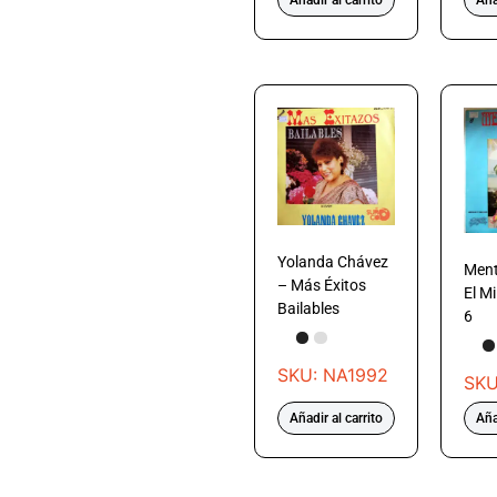
Añadir al carrito
Aña
Yolanda Chávez
Ment
– Más Éxitos
El M
Bailables
6
SKU: NA1992
SKU
Añadir al carrito
Aña