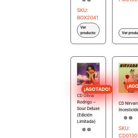
SKU:
BOX2041
Ver
producto
Ver prod
¡AG
¡AGOTADO!
CD Olivia
Rodrigo –
CD Nirvan
Sour Deluxe
Incesticid
(Edición
Limitada)
SKU:
CD0130