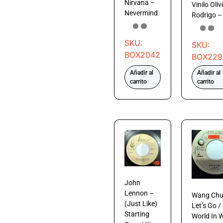
Nirvana –
Vinilo Oliv
Nevermind
Rodrigo –
SKU:
SKU:
BOX2042
BOX229
Añadir al
Añadir al
carrito
carrito
John
Lennon –
Wang Chu
(Just Like)
Let’s Go /
Starting
World In 