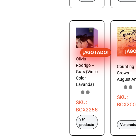
¡AG
¡AGOTADO!
Olivia
Rodrigo –
Counting
Guts (Vinilo
Crows –
Color
August A
Lavanda)
SKU:
SKU:
BOX200
BOX2256
Ver
producto
Ver prod