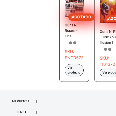
¡AGOTADO!
¡AG
Guns N’
Roses –
Guns N’ R
Lies
– Use You
Illusion I
SKU:
ENG0573
SKU:
1161370
Ver
producto
Ver prod
MI CUENTA
TIENDA