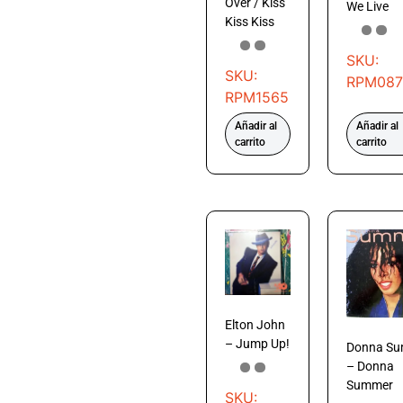
Over / Kiss
We Live
Kiss Kiss
SKU:
SKU:
RPM087
RPM1565
Añadir al
Añadir al
carrito
carrito
Elton John
– Jump Up!
Donna S
– Donna
Summer
SKU: