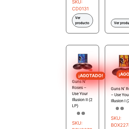
SKU:
CD0131
Ver
producto
Ver prod
¡AG
¡AGOTADO!
Guns N’
Roses –
Guns N’ R
Use Your
– Use You
Illusion II (2
Illusion I 
LP)
SKU:
SKU:
BOX227