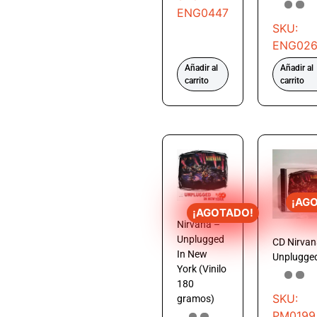
ENG0447
SKU:
ENG02
Añadir al
Añadir al
carrito
carrito
¡AG
¡AGOTADO!
Nirvana –
Unplugged
CD Nirvan
In New
Unplugge
York (Vinilo
180
SKU:
gramos)
PM0199