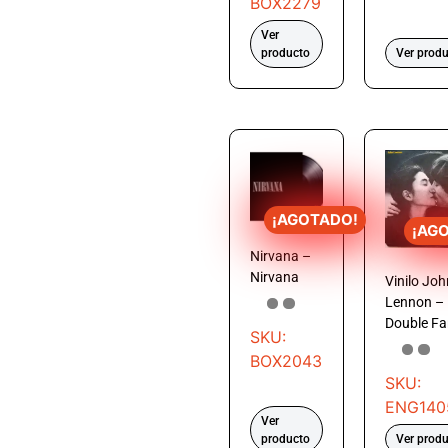
BOX2279
Ver
producto
Ver prod
¡AGOTADO!
¡AG
Nirvana –
Nirvana
Vinilo Joh
Lennon –
Double Fa
SKU:
BOX2043
SKU:
ENG140
Ver
producto
Ver prod