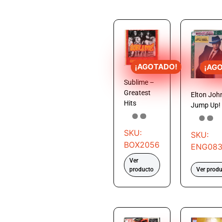
¡AGOTADO!
¡AG
Sublime –
Greatest
Elton Joh
Hits
Jump Up!
SKU:
SKU:
BOX2056
ENG08
Ver
producto
Ver prod