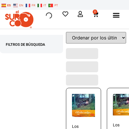
ES
EN
FR
IT
PT
0
FILTROS DE BÚSQUEDA
Los
Los