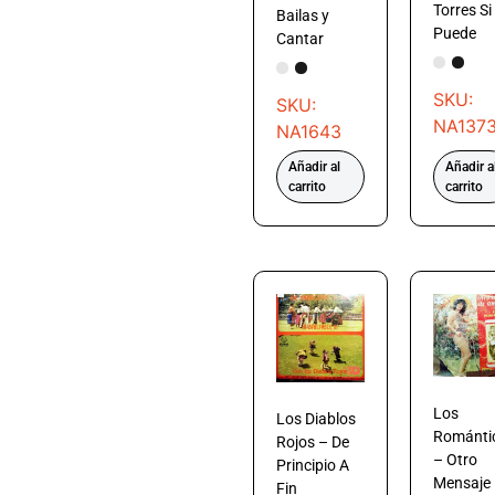
Torres Si
Bailas y
Puede
Cantar
SKU:
SKU:
NA137
NA1643
Añadir al
Añadir a
carrito
carrito
Los
Los Diablos
Románti
Rojos – De
– Otro
Principio A
Mensaje
Fin