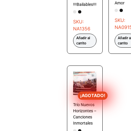
Amor
!!!Bailables!!!
SKU:
SKU:
NA091
NA1356
Añadir al
Añadir a
carrito
carrito
¡AGOTADO!
Trío Nuevos
Horizontes –
Canciones
Inmortales