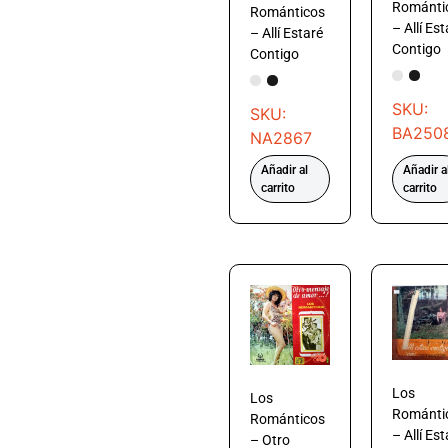
Románti
Románticos
– Allí Es
– Allí Estaré
Contigo
Contigo
SKU:
SKU:
BA250
NA2867
Añadir al
Añadir a
carrito
carrito
Los
Los
Románti
Románticos
– Allí Es
– Otro