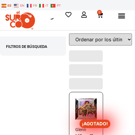
ES
EN
FR
IT
PT
0
FILTROS DE BÚSQUEDA
¡AGOTADO!
Glenn