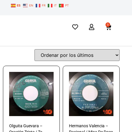
ES
EN
FR
IT
PT
0
Olguita Guevara –
Hermanos Valencia –