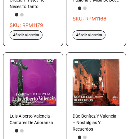
Oración Triste / Te
Pasional / Misa De Doce
Necesito Tanto
SKU: RPM1166
SKU: RPM1179
Añadir al carrito
Añadir al carrito
Luis Alberto Valencia –
Dúo Benítez Y Valencia
Cantares De Añoranza
– Nostalgias Y
Recuerdos