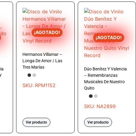
¡AGOTADO!
¡AGOTADO!
Hermanos Villamar –
Longa De Amor / Las
Tres Marías
ia
Dúo Benítez Y Valencia
Y
– Remembranzas
Musicales De Nuestro
SKU: RPM1152
Quito
SKU: NA2899
Ver producto
Ver producto