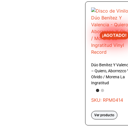
¡AGOTADO!
Dúo Benítez Y Valenc
– Quiero, Aborrezco 
Olvido / Morena La
Ingratitud
SKU: RPM0414
Ver producto