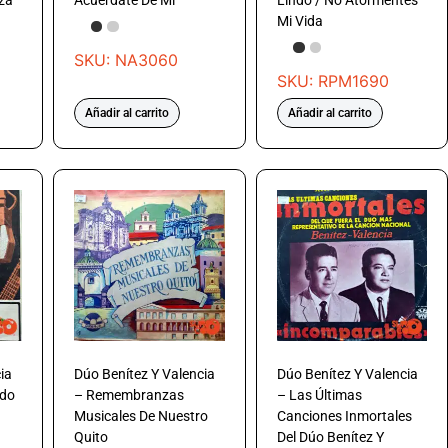
aza
Acuérdate De Mi
Lindo / No Atormentes
Mi Vida
SKU: NA3060
SKU: RPM1690
Añadir al carrito
Añadir al carrito
ia
Dúo Benítez Y Valencia
Dúo Benítez Y Valencia
rdo
– Remembranzas
– Las Últimas
Musicales De Nuestro
Canciones Inmortales
Quito
Del Dúo Benítez Y