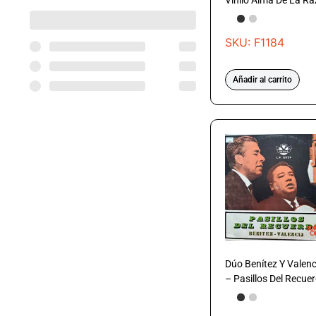
Vinilo Alma De La R
SKU: F1184
Añadir al carrito
Dúo Benítez Y Valenc
– Pasillos Del Recue