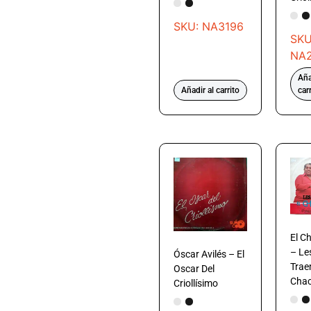
SKU: NA3196
SKU
NA
Aña
Añadir al carrito
car
El C
– Le
Óscar Avilés – El
Trae
Oscar Del
Cha
Criollísimo