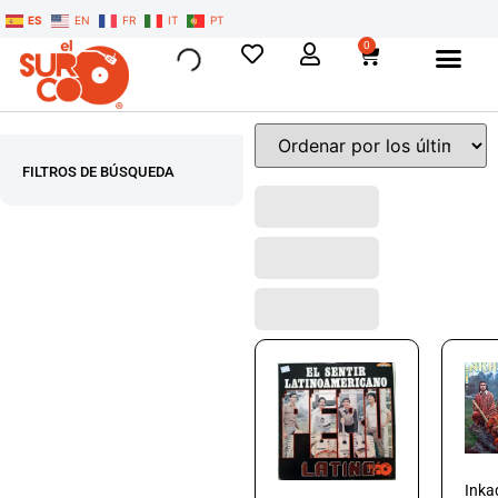
ES
EN
FR
IT
PT
0
FILTROS DE BÚSQUEDA
Inka