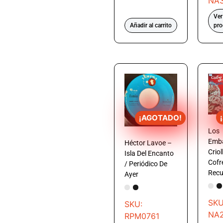
NA3
Ver
Añadir al carrito
pro
¡AGOTADO!
Los
Emba
Héctor Lavoe –
Criol
Isla Del Encanto
Cofr
/ Periódico De
Recu
Ayer
SKU
SKU:
NA
RPM0761