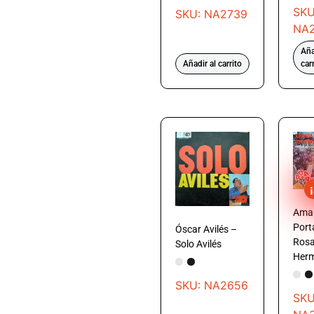
SKU
SKU: NA2739
NA
Aña
Añadir al carrito
car
Ama
Port
Óscar Avilés –
Ros
Solo Avilés
Her
SKU: NA2656
SKU