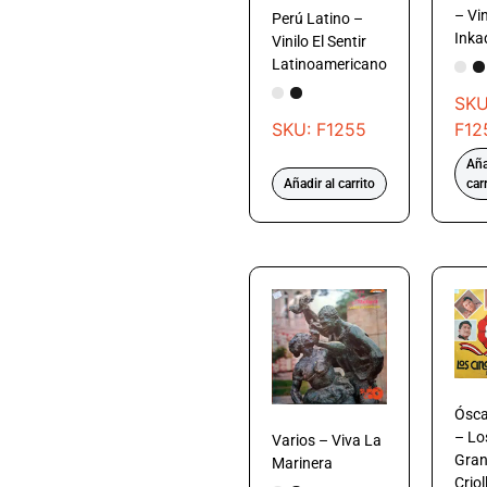
– Vin
Perú Latino –
Inka
Vinilo El Sentir
Latinoamericano
SKU
SKU: F1255
F12
Aña
Añadir al carrito
car
Ósca
– Lo
Varios – Viva La
Gran
Marinera
Crio