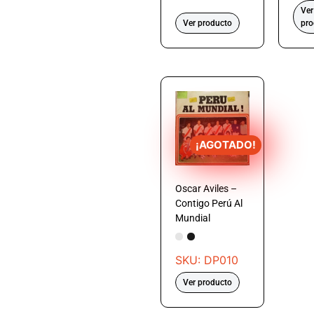
Ver
Ver producto
pro
¡AGOTADO!
Oscar Aviles –
Contigo Perú Al
Mundial
SKU: DP010
Ver producto