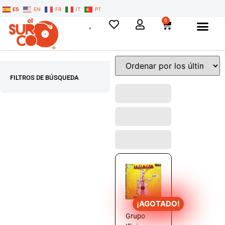
ES
EN
FR
IT
PT
0
FILTROS DE BÚSQUEDA
¡AGOTADO!
Grupo