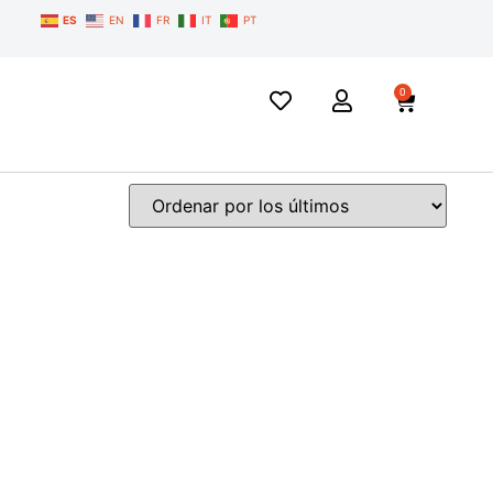
ES
EN
FR
IT
PT
0