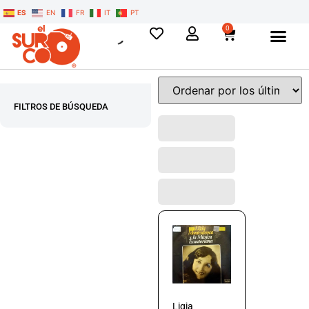
ES
EN
FR
IT
PT
0
FILTROS DE BÚSQUEDA
Ligia