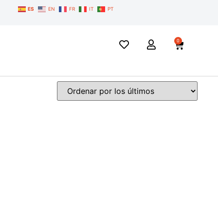
ES
EN
FR
IT
PT
0