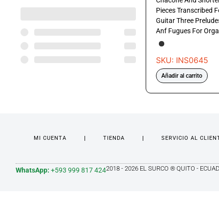
Chacone And Shorte
Pieces Transcribed F
Guitar Three Prelude
Anf Fugues For Org
SKU: INS0645
Añadir al carrito
MI CUENTA
TIENDA
SERVICIO AL CLIEN
2018 - 2026 EL SURCO ® QUITO - ECUA
WhatsApp:
+593 999 817 424