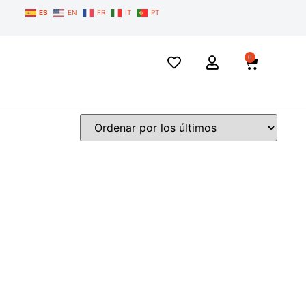
ES
EN
FR
IT
PT
0