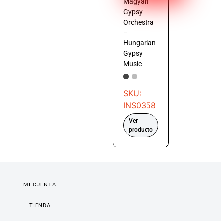
Magyari
Gypsy
Orchestra
–
Hungarian
Gypsy
Music
SKU:
INS0358
Ver
producto
MI CUENTA
TIENDA