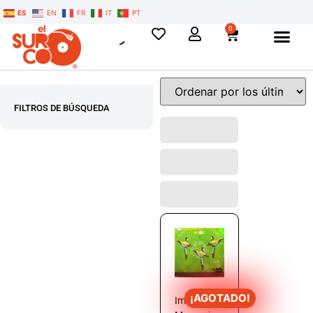
ES
EN
FR
IT
PT
0
FILTROS DE BÚSQUEDA
¡AGOTADO!
Imre