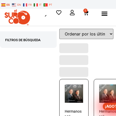
ES
EN
FR
IT
PT
0
FILTROS DE BÚSQUEDA
¡AGO
Hermanos
Hermanos