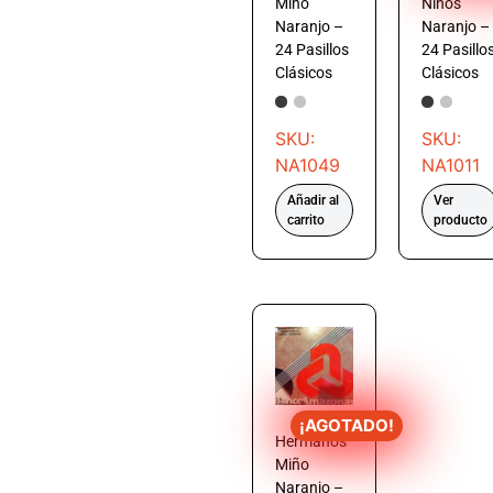
Miño
Niños
Naranjo –
Naranjo –
24 Pasillos
24 Pasillo
Clásicos
Clásicos
SKU:
SKU:
NA1049
NA1011
Añadir al
Ver
carrito
producto
¡AGOTADO!
Hermanos
Miño
Naranjo –