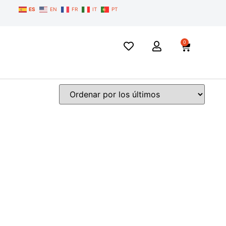
ES
EN
FR
IT
PT
0