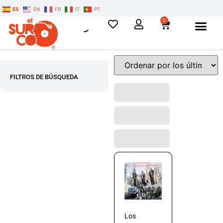
ES
EN
FR
IT
PT
0
FILTROS DE BÚSQUEDA
Los