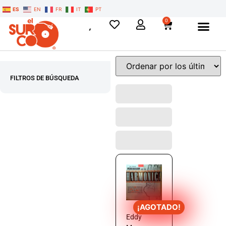
ES
EN
FR
IT
PT
0
FILTROS DE BÚSQUEDA
¡AGOTADO!
Eddy