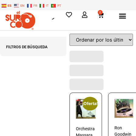
ES
EN
FR
IT
PT
0
FILTROS DE BÚSQUEDA
¡Oferta!
Ron
Orchestra
Goodwin
Massara