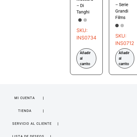
– Serie
– Di
Grandi
Tanghi
Films
SKU:
SKU:
INS0734
INS0712
Añadir
Añadir
al
al
carrito
carrito
MI CUENTA
TIENDA
SERVICIO AL CLIENTE
LISTA DE DESEOS